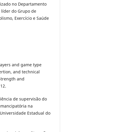
lizado no Departamento
 líder do Grupo de
lismo, Exercício e Saúde
players and game type
ertion, and technical
 Strength and
012.
iência de supervisão do
emancipatória na
– Universidade Estadual do