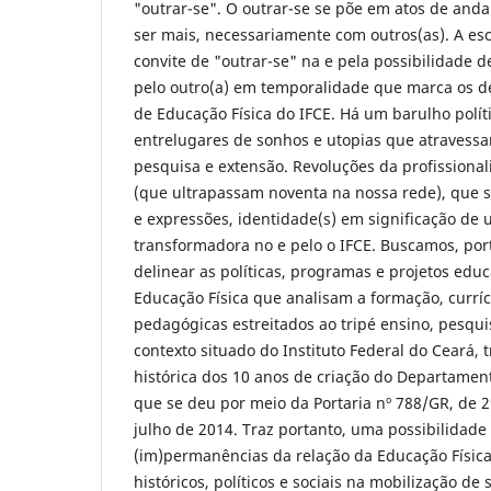
"outrar-se". O outrar-se se põe em atos de and
ser mais, necessariamente com outros(as). A escr
convite de "outrar-se" na e pela possibilidade de
pelo outro(a) em temporalidade que marca os 
de Educação Física do IFCE. Há um barulho polít
entrelugares de sonhos e utopias que atravessa
pesquisa e extensão. Revoluções da profissiona
(que ultrapassam noventa na nossa rede), que s
e expressões, identidade(s) em significação de 
transformadora no e pelo o IFCE. Buscamos, po
delinear as políticas, programas e projetos edu
Educação Física que analisam a formação, curríc
pedagógicas estreitados ao tripé ensino, pesqu
contexto situado do Instituto Federal do Ceará,
histórica dos 10 anos de criação do Departament
que se deu por meio da Portaria nº 788/GR, de 
julho de 2014. Traz portanto, uma possibilidad
(im)permanências da relação da Educação Físic
históricos, políticos e sociais na mobilização de 