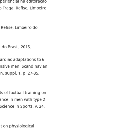
xperiencial na editoração
o Fraga. Refise, Limoeiro
Refise, Limoeiro do
 do Brasil, 2015.
cardiac adaptations to 6
ensive men. Scandinavian
n. suppl. 1, p. 27-35,
s of football training on
ance in men with type 2
cience in Sports, v. 24,
st on physiological