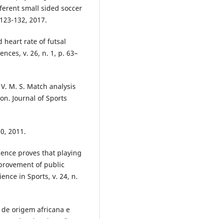
ferent small sided soccer
 123-132, 2017.
 heart rate of futsal
nces, v. 26, n. 1, p. 63–
. M. S. Match analysis
on. Journal of Sports
0, 2011.
cience proves that playing
mprovement of public
nce in Sports, v. 24, n.
s de origem africana e