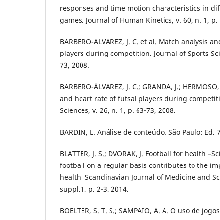
responses and time motion characteristics in dif
games. Journal of Human Kinetics, v. 60, n. 1, p.
BARBERO-ALVAREZ, J. C. et al. Match analysis and
players during competition. Journal of Sports Scie
73, 2008.
BARBERO-ÁLVAREZ, J. C.; GRANDA, J.; HERMOSO, V
and heart rate of futsal players during competiti
Sciences, v. 26, n. 1, p. 63-73, 2008.
BARDIN, L. Análise de conteúdo. São Paulo: Ed. 7
BLATTER, J. S.; DVORAK, J. Football for health –S
football on a regular basis contributes to the i
health. Scandinavian Journal of Medicine and Scie
suppl.1, p. 2-3, 2014.
BOELTER, S. T. S.; SAMPAIO, A. A. O uso de jogo