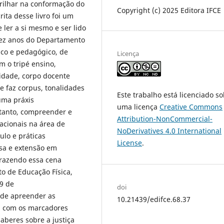
arilhar na conformação do
Copyright (c) 2025 Editora IFCE
ita desse livro foi um
 ler a si mesmo e ser lido
dez anos do Departamento
ico e pedagógico, de
Licença
m o tripé ensino,
lidade, corpo docente
e faz corpus, tonalidades
Este trabalho está licenciado s
uma práxis
uma licença
Creative Commons
rtanto, compreender e
Attribution-NonCommercial-
cacionais na área de
NoDerivatives 4.0 International
ulo e práticas
License
.
isa e extensão em
 trazendo essa cena
o de Educação Física,
29 de
doi
e de apreender as
10.21439/edifce.68.37
a com os marcadores
saberes sobre a justiça