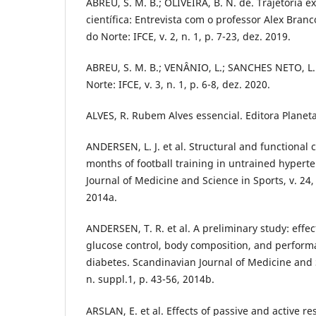
ABREU, S. M. B.; OLIVEIRA, B. N. de. Trajetória e
científica: Entrevista com o professor Alex Branc
do Norte: IFCE, v. 2, n. 1, p. 7-23, dez. 2019.
ABREU, S. M. B.; VENÂNIO, L.; SANCHES NETO, L. 
Norte: IFCE, v. 3, n. 1, p. 6-8, dez. 2020.
ALVES, R. Rubem Alves essencial. Editora Planeta
ANDERSEN, L. J. et al. Structural and functional 
months of football training in untrained hypert
Journal of Medicine and Science in Sports, v. 24, 
2014a.
ANDERSEN, T. R. et al. A preliminary study: effect
glucose control, body composition, and perform
diabetes. Scandinavian Journal of Medicine and S
n. suppl.1, p. 43-56, 2014b.
ARSLAN, E. et al. Effects of passive and active re