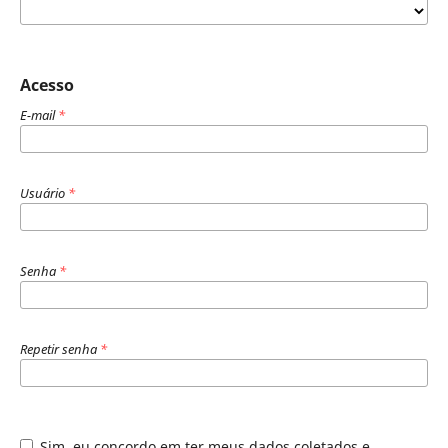
Acesso
E-mail
*
Usuário
*
Senha
*
Repetir senha
*
Sim, eu concordo em ter meus dados coletados e