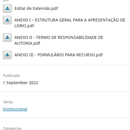
Edital de Extensão.pdf
Edital
ANEXO I – ESTRUTURA GERAL PARA A APRESENTAÇÃO DE
LIVRO.pdf
de
ANEXO
Extensão.pdf
ANEXO II - TERMO DE RESPONSABILIDADE DE
I –
AUTORIA.pdf
ANEXO
ESTRUTURA
ANEXO III - FORMULÁRIO PARA RECURSO.pdf
II -
GERAL
ANEXO
TERMO
PARA
III -
DE
A
Publicado
FORMULÁRIO
RESPONSABILIDADE
APRESENTAÇÃO
1 September 2022
PARA
DE
DE
RECURSO.pdf
AUTORIA.pdf
LIVRO.pdf
Séries
Institucional
Categorias