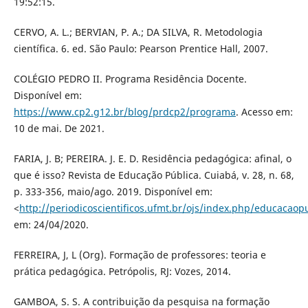
19:52:15.
CERVO, A. L.; BERVIAN, P. A.; DA SILVA, R. Metodologia
científica. 6. ed. São Paulo: Pearson Prentice Hall, 2007.
COLÉGIO PEDRO II. Programa Residência Docente.
Disponível em:
https://www.cp2.g12.br/blog/prdcp2/programa
. Acesso em:
10 de mai. De 2021.
FARIA, J. B; PEREIRA. J. E. D. Residência pedagógica: afinal, o
que é isso? Revista de Educação Pública. Cuiabá, v. 28, n. 68,
p. 333-356, maio/ago. 2019. Disponível em:
<
http://periodicoscientificos.ufmt.br/ojs/index.php/educacaopu
em: 24/04/2020.
FERREIRA, J, L (Org). Formação de professores: teoria e
prática pedagógica. Petrópolis, RJ: Vozes, 2014.
GAMBOA, S. S. A contribuição da pesquisa na formação