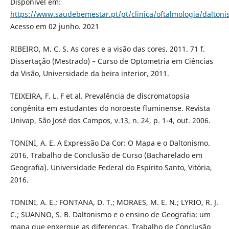
Disponível em:
https://www.saudebemestar.pt/pt/clinica/oftalmologia/dalton
Acesso em 02 junho. 2021
RIBEIRO, M. C. S. As cores e a visão das cores. 2011. 71 f.
Dissertação (Mestrado) – Curso de Optometria em Ciências
da Visão, Universidade da beira interior, 2011.
TEIXEIRA, F. L. F et al. Prevalência de discromatopsia
congênita em estudantes do noroeste fluminense. Revista
Univap, São José dos Campos, v.13, n. 24, p. 1-4, out. 2006.
TONINI, A. E. A Expressão Da Cor: O Mapa e o Daltonismo.
2016. Trabalho de Conclusão de Curso (Bacharelado em
Geografia). Universidade Federal do Espírito Santo, Vitória,
2016.
TONINI, A. E.; FONTANA, D. T.; MORAES, M. E. N.; LYRIO, R. J.
C.; SUANNO, S. B. Daltonismo e o ensino de Geografia: um
mapa que enxergue as diferenças. Trabalho de Conclusão