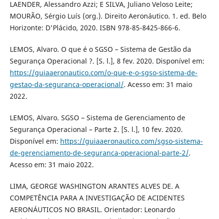
LAENDER, Alessandro Azzi; E SILVA, Juliano Veloso Leite;
MOURÃO, Sérgio Luís (org.). Direito Aeronáutico. 1. ed. Belo
Horizonte: D'Plácido, 2020. ISBN 978-85-8425-866-6.
LEMOS, Alvaro. O que é o SGSO – Sistema de Gestão da
Segurança Operacional ?. [S. l.], 8 fev. 2020. Disponível em:
https://guiaaeronautico.com/o-que-e-o-sgso-sistema-de-
gestao-da-seguranca-operacional/
. Acesso em: 31 maio
2022.
LEMOS, Alvaro. SGSO – Sistema de Gerenciamento de
Segurança Operacional – Parte 2. [S. l.], 10 fev. 2020.
Disponível em:
https://guiaaeronautico.com/sgso-sistema-
de-gerenciamento-de-seguranca-operacional-parte-2/
.
Acesso em: 31 maio 2022.
LIMA, GEORGE WASHINGTON ARANTES ALVES DE. A
COMPETÊNCIA PARA A INVESTIGAÇÃO DE ACIDENTES
AERONÁUTICOS NO BRASIL. Orientador: Leonardo