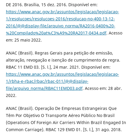
DE 2016. Brasília, 15 dez. 2016. Disponível em:
https://www.anac.gov.br/assuntos/legislacao/legislacao-
1/resolucoes/resolucoes-2016/resolucao-no-400-13-12-
2016/@@display-file/arquivo_norma/RA2016-0400%20-
%20Compilado%20at%C3%A9%20RA2017-0434.pdf
. Acesso
em: 25 maio 2022.
ANAC (Brasil). Regras Gerais para petição de emissão,
alteração, revogação e isenção de cumprimento de regra.
RBAC 11 EMD 03. [S. l.], 24 mar. 2021. Disponível em:
https://www.anac.gov.br/assuntos/legislacao/legislacao-
1/rbha-e-rbac/rbac/rbac-011/@@display-
file/arquivo_norma/RBAC11EMD03.pdf
. Acesso em: 28 abr.
2022.
ANAC (Brasil). Operação De Empresas Estrangeiras Que
Têm Por Objetivo O Transporte Aéreo Público No Brasil
(Operations Of Foreign Air Carriers Within Brazil Engaged In
Common Carriage). RBAC 129 EMD 01. [S. l.], 31 ago. 2018.