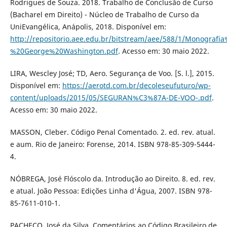
Rodrigues de Souza. 2018. Trabalho de Conclusão de Curso
(Bacharel em Direito) - Núcleo de Trabalho de Curso da
UniEvangélica, Anápolis, 2018. Disponível em:
http://repositorio.aee.edu.br/bitstream/aee/588/1/Monografia
%20George%20Washington.pdf
. Acesso em: 30 maio 2022.
LIRA, Wescley José; TD, Aero. Segurança de Voo. [S. l.], 2015.
Disponível em:
https://aerotd.com.br/decoleseufuturo/wp-
content/uploads/2015/05/SEGURAN%C3%87A-DE-VOO-.pdf
.
Acesso em: 30 maio 2022.
MASSON, Cleber. Código Penal Comentado. 2. ed. rev. atual.
e aum. Rio de Janeiro: Forense, 2014. ISBN 978-85-309-5444-
4.
NÓBREGA, José Flóscolo da. Introdução ao Direito. 8. ed. rev.
e atual. João Pessoa: Edições Linha d'Água, 2007. ISBN 978-
85-7611-010-1.
PACHECO, José da Silva. Comentários ao Código Brasileiro de