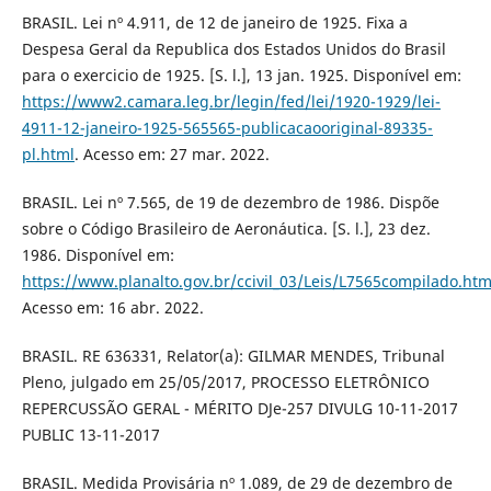
BRASIL. Lei nº 4.911, de 12 de janeiro de 1925. Fixa a
Despesa Geral da Republica dos Estados Unidos do Brasil
para o exercicio de 1925. [S. l.], 13 jan. 1925. Disponível em:
https://www2.camara.leg.br/legin/fed/lei/1920-1929/lei-
4911-12-janeiro-1925-565565-publicacaooriginal-89335-
pl.html
. Acesso em: 27 mar. 2022.
BRASIL. Lei nº 7.565, de 19 de dezembro de 1986. Dispõe
sobre o Código Brasileiro de Aeronáutica. [S. l.], 23 dez.
1986. Disponível em:
https://www.planalto.gov.br/ccivil_03/Leis/L7565compilado.ht
Acesso em: 16 abr. 2022.
BRASIL. RE 636331, Relator(a): GILMAR MENDES, Tribunal
Pleno, julgado em 25/05/2017, PROCESSO ELETRÔNICO
REPERCUSSÃO GERAL - MÉRITO DJe-257 DIVULG 10-11-2017
PUBLIC 13-11-2017
BRASIL. Medida Provisária nº 1.089, de 29 de dezembro de