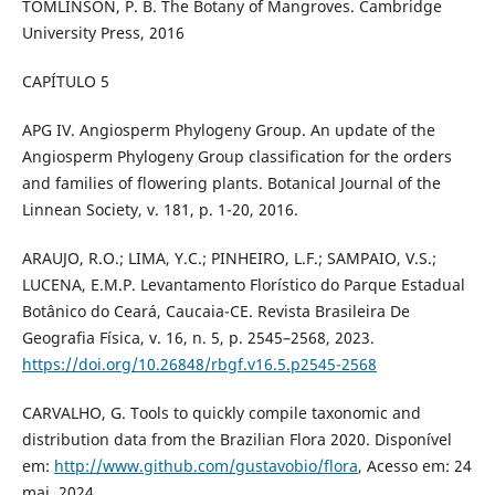
TOMLINSON, P. B. The Botany of Mangroves. Cambridge
University Press, 2016
CAPÍTULO 5
APG IV. Angiosperm Phylogeny Group. An update of the
Angiosperm Phylogeny Group classification for the orders
and families of flowering plants. Botanical Journal of the
Linnean Society, v. 181, p. 1-20, 2016.
ARAUJO, R.O.; LIMA, Y.C.; PINHEIRO, L.F.; SAMPAIO, V.S.;
LUCENA, E.M.P. Levantamento Florístico do Parque Estadual
Botânico do Ceará, Caucaia-CE. Revista Brasileira De
Geografia Física, v. 16, n. 5, p. 2545–2568, 2023.
https://doi.org/10.26848/rbgf.v16.5.p2545-2568
CARVALHO, G. Tools to quickly compile taxonomic and
distribution data from the Brazilian Flora 2020. Disponível
em:
http://www.github.com/gustavobio/flora
, Acesso em: 24
mai. 2024.