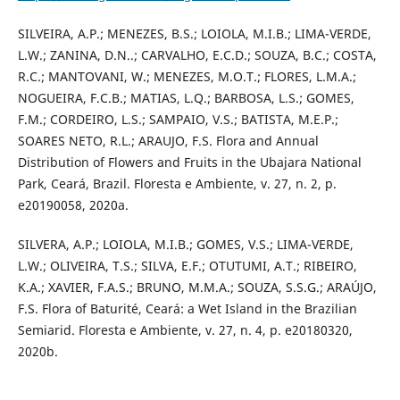
SILVEIRA, A.P.; MENEZES, B.S.; LOIOLA, M.I.B.; LIMA-VERDE,
L.W.; ZANINA, D.N..; CARVALHO, E.C.D.; SOUZA, B.C.; COSTA,
R.C.; MANTOVANI, W.; MENEZES, M.O.T.; FLORES, L.M.A.;
NOGUEIRA, F.C.B.; MATIAS, L.Q.; BARBOSA, L.S.; GOMES,
F.M.; CORDEIRO, L.S.; SAMPAIO, V.S.; BATISTA, M.E.P.;
SOARES NETO, R.L.; ARAUJO, F.S. Flora and Annual
Distribution of Flowers and Fruits in the Ubajara National
Park, Ceará, Brazil. Floresta e Ambiente, v. 27, n. 2, p.
e20190058, 2020a.
SILVERA, A.P.; LOIOLA, M.I.B.; GOMES, V.S.; LIMA-VERDE,
L.W.; OLIVEIRA, T.S.; SILVA, E.F.; OTUTUMI, A.T.; RIBEIRO,
K.A.; XAVIER, F.A.S.; BRUNO, M.M.A.; SOUZA, S.S.G.; ARAÚJO,
F.S. Flora of Baturité, Ceará: a Wet Island in the Brazilian
Semiarid. Floresta e Ambiente, v. 27, n. 4, p. e20180320,
2020b.