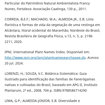
Particular do Patrimônio Natural Ambientalista Francy
Nunes, Fortaleza: Associação Caatinga, 130 p., 2011.
CORREIA, B,E.F.; MACHADO, M.A.; ALMEIDA JR., E.B. Lista
florística e formas de vida da vegetação de uma restinga em
Alcântara, litoral ocidental do Maranhão, Nordeste do Brasil,
Revista Brasileira de Geografia Física, v.13, n. 5, p. 2198-
2211, 2020.
IPNI. International Plant Names Index. Disponível em:
http://www.ipni.org/ipni/plantnamesearchpage.do
. Acesso:
20 jul. 2024.
LORENZI, H.; SOUZA, V.C. Botânica Sistemática: Guia
ilustrado para identificação das famílias de Fanerógamas
nativas e cultivadas do Brasil, baseado em APG II, Instituto
Plantarum, 2ª ed., 2008, 704 p. ISBN:9788586714290
LIMA, G.P.; ALMEIDA-JÚNIOR, E.B. Diversidade e