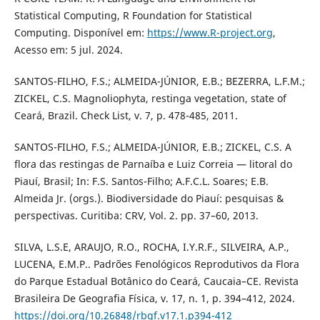
Statistical Computing, R Foundation for Statistical
Computing. Disponível em:
https://www.R-project.org
,
Acesso em: 5 jul. 2024.
SANTOS-FILHO, F.S.; ALMEIDA-JÚNIOR, E.B.; BEZERRA, L.F.M.;
ZICKEL, C.S. Magnoliophyta, restinga vegetation, state of
Ceará, Brazil. Check List, v. 7, p. 478-485, 2011.
SANTOS-FILHO, F.S.; ALMEIDA-JÚNIOR, E.B.; ZICKEL, C.S. A
flora das restingas de Parnaíba e Luiz Correia — litoral do
Piauí, Brasil; In: F.S. Santos-Filho; A.F.C.L. Soares; E.B.
Almeida Jr. (orgs.). Biodiversidade do Piauí: pesquisas &
perspectivas. Curitiba: CRV, Vol. 2. pp. 37–60, 2013.
SILVA, L.S.E, ARAUJO, R.O., ROCHA, I.Y.R.F., SILVEIRA, A.P.,
LUCENA, E.M.P.. Padrões Fenológicos Reprodutivos da Flora
do Parque Estadual Botânico do Ceará, Caucaia–CE. Revista
Brasileira De Geografia Física, v. 17, n. 1, p. 394–412, 2024.
https://doi.org/10.26848/rbgf.v17.1.p394-412