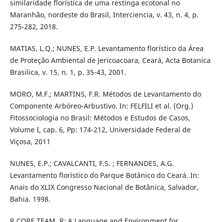
similaridade florística de uma restinga ecotonal no
Maranhão, nordeste do Brasil, Interciencia, v. 43, n. 4, p.
275-282, 2018.
MATIAS, L.Q.; NUNES, E.P. Levantamento florístico da Área
de Proteção Ambiental de Jericoacoara, Ceará, Acta Botanica
Brasilica, v. 15, n. 1, p. 35-43, 2001.
MORO, M.F.; MARTINS, F.R. Métodos de Levantamento do
Componente Arbóreo-Arbustivo. In: FELFILI et al. (Org.)
Fitossociologia no Brasil: Métodos e Estudos de Casos,
Volume I, cap. 6, Pp: 174-212, Universidade Federal de
Viçosa, 2011
NUNES, E.P.; CAVALCANTI, F.S. ; FERNANDES, A.G.
Levantamento florístico do Parque Botânico do Ceará. In:
Anais do XLIX Congresso Nacional de Botânica, Salvador,
Bahia. 1998.
R CORE TEAM. R: A Language and Environment for