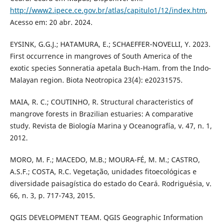
http://www2.ipece.ce.gov.br/atlas/capitulo1/12/index.htm
,
Acesso em: 20 abr. 2024.
EYSINK, G.G.J.; HATAMURA, E.; SCHAEFFER-NOVELLI, Y. 2023.
First occurrence in mangroves of South America of the
exotic species Sonneratia apetala Buch-Ham. from the Indo-
Malayan region. Biota Neotropica 23(4): e20231575.
MAIA, R. C.; COUTINHO, R. Structural characteristics of
mangrove forests in Brazilian estuaries: A comparative
study. Revista de Biología Marina y Oceanografía, v. 47, n. 1,
2012.
MORO, M. F.; MACEDO, M.B.; MOURA-FÉ, M. M.; CASTRO,
A.S.F.; COSTA, R.C. Vegetação, unidades fitoecológicas e
diversidade paisagística do estado do Ceará. Rodriguésia, v.
66, n. 3, p. 717-743, 2015.
QGIS DEVELOPMENT TEAM. QGIS Geographic Information