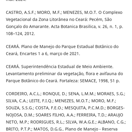
CASTRO, A.S.F.; MORO, M.F.; MENEZES, M.O.T. O Complexo
Vegetacional da Zona Litorânea no Ceará: Pecém, São
Gonçalo do Amarante. Acta Botanica Brasilica, v. 26, n. 1, p.
108–124, 2012.
CEARÁ. Plano de Manejo do Parque Estadual Botânico do
Ceará, Encartes 1 a 6, março de 2021.
CEARÁ. Superintendência Estadual de Meio Ambiente.
Levantamento preliminar da vegetação, flora e avifauna do
Parque Botânico do Ceará. Fortaleza: SEMACE, 1998, 51 p.
CORDEIRO, A.C.L.; RONQUI, D.; SENA, L.M.M.; MORAES, S.G.;
SILVA, C.A.; LEITE, F.I.Q.; MENEZES, M.O.T.; MORO, M.F.;
SOUZA, S.S.G.; COSTA, F.E.O.; MESQUITA, P.C.M.D.; BORGES-
NOJOSA, D.M.; SOARES FILHO, A.A.; FERREIRA, T.D.; ARAUJO
NETO, M.P.; RODRIGUES, R.L.; SILVA, W.A.G.E.; ALBANO, C.G.;
BRITO, P.T.P.; MATOS, D.G.G.. Plano de Manejo - Reserva