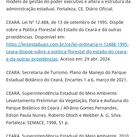
modelo de gestão do poder executivo e altera a estrutura da
administração estadual. Fortaleza, CE. Diário Oficial.
CEARÁ. Lei Nº 12.488, de 13 de setembro de 1995. Dispõe
sobre a Política Florestal do Estado do Ceará e dá outras
providências. Disponível em:
https://leisestaduais.com.br/ce/lei-ordinaria-n-12488-1995-
ceara-dispoe-sobre-a-politica-florestal-do-estado-do-ceara-
e-da-outras-providencias
. Acesso em: 29 abr. 2024.
CEARÁ. Secretaria de Turismo. Plano de Manejo do Parque
Estadual Botânico do Ceará, Encartes 1 a 6, março de 2021.
CEARÁ. Superintendência Estadual do Meio Ambiente.
Levantamento Preliminar da Vegetação, Flora e Avifauna do
Parque Botânico do Ceará / Afrânio Gomes Fernandes,
Edson Paula Nunes, Roberto Otoch e Webber A. G. Silva.
Fortaleza: SEMACE, 1998, 51 p.
CEARÁ. Superintendência Estadual do Meio Ambiente. 2010.