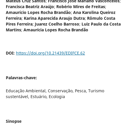
Mateus Cruz Santos
;
Francisco José Mariano Vasconcelos
;
Francisca Beatriz Araújo
;
Robério Mires de Freitas
;
Amaurício Lopes Rocha Brandão
;
Ana Karolina Queiroz
Ferreira
;
Karina Aparecida Araujo Dutra
;
Rômulo Costa
Pires Ferreira
;
Juarez Coelho Barroso
;
Luiz Paulo da Costa
Martins
;
Amaurícia Lopes Rocha Brandão
DOI:
https://doi.org/10.21439/EDIFCE.62
Palavras-chave:
Educação Ambiental, Conservação, Pesca, Turismo
sustentável, Estuário, Ecologia
Sinopse