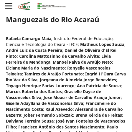
Manguezais do Rio Acaraú
Rafaela Camargo Maia
,
Instituto Federal de Educação,
Ciência e Tecnologia do Ceará - IFCE
;
Matheus Lopes Souza
;
André Luiz da Costa Pereira
;
Daniel de Oliveira d’El Rei
Pinto
;
Carolina Mattosinho de Carvalho Alvite
;
Livia
Ferreira de Mendonça
;
Manoel Paiva de Araújo Neto
;
Elciane Maria do Nascimento
;
Ronyelle Vasconcelos
Teixeira
;
Tamires de Araújo Fortunato
;
Ingrid H’Oara Carva
lho Vaz da Silva
;
Jorgeana de Almeida Jorge Benevides
;
Thyago Henrique Farias Lourenço
;
Ana Patricia de Sousa
;
Marcos Roberto dos Santos
;
Grasielle Dayse de
Vasconcelos Silva
;
José Moacir de Carvalho Araújo Junior
;
Giselle Adayllana de Vasconcelos Silva
;
Francimeire do
Nascimento Costa
;
Raul Azevedo
;
Alessandra de Carvalho
Bezerra
;
Jober Fernando Sobczak
;
Brena Kércia de Freitas
;
Dalviane Ferreira Sousa
;
José Ivan Fonteles de Vasconcelos
Filho
;
Francisco Antônio dos Santos Nascimento
;
Paulo