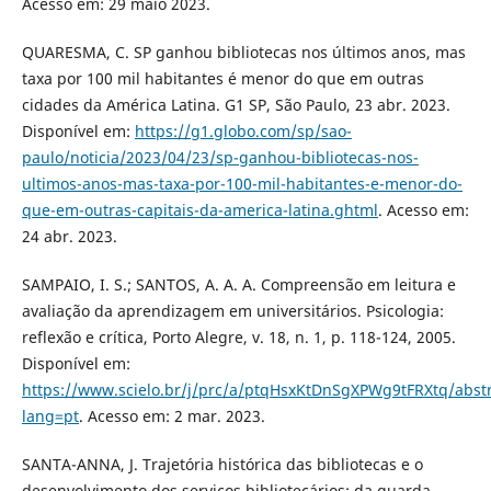
Acesso em: 29 maio 2023.
QUARESMA, C. SP ganhou bibliotecas nos últimos anos, mas
taxa por 100 mil habitantes é menor do que em outras
cidades da América Latina. G1 SP, São Paulo, 23 abr. 2023.
Disponível em:
https://g1.globo.com/sp/sao-
paulo/noticia/2023/04/23/sp-ganhou-bibliotecas-nos-
ultimos-anos-mas-taxa-por-100-mil-habitantes-e-menor-do-
que-em-outras-capitais-da-america-latina.ghtml
. Acesso em:
24 abr. 2023.
SAMPAIO, I. S.; SANTOS, A. A. A. Compreensão em leitura e
avaliação da aprendizagem em universitários. Psicologia:
reflexão e crítica, Porto Alegre, v. 18, n. 1, p. 118-124, 2005.
Disponível em:
https://www.scielo.br/j/prc/a/ptqHsxKtDnSgXPWg9tFRXtq/abstr
lang=pt
. Acesso em: 2 mar. 2023.
SANTA-ANNA, J. Trajetória histórica das bibliotecas e o
desenvolvimento dos serviços bibliotecários: da guarda