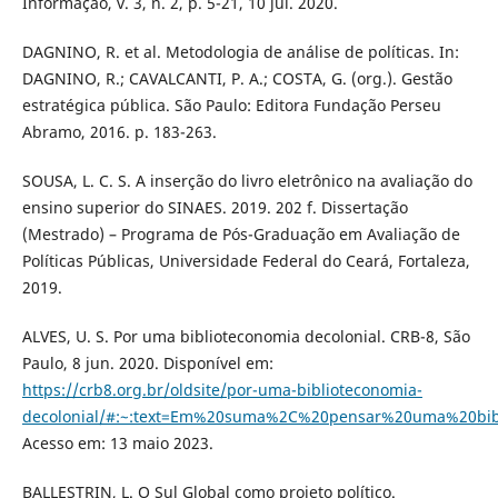
Informação, v. 3, n. 2, p. 5-21, 10 jul. 2020.
DAGNINO, R. et al. Metodologia de análise de políticas. In:
DAGNINO, R.; CAVALCANTI, P. A.; COSTA, G. (org.). Gestão
estratégica pública. São Paulo: Editora Fundação Perseu
Abramo, 2016. p. 183-263.
SOUSA, L. C. S. A inserção do livro eletrônico na avaliação do
ensino superior do SINAES. 2019. 202 f. Dissertação
(Mestrado) – Programa de Pós-Graduação em Avaliação de
Políticas Públicas, Universidade Federal do Ceará, Fortaleza,
2019.
ALVES, U. S. Por uma biblioteconomia decolonial. CRB-8, São
Paulo, 8 jun. 2020. Disponível em:
https://crb8.org.br/oldsite/por-uma-biblioteconomia-
decolonial/#:~:text=Em%20suma%2C%20pensar%20uma%20bi
Acesso em: 13 maio 2023.
BALLESTRIN, L. O Sul Global como projeto político.