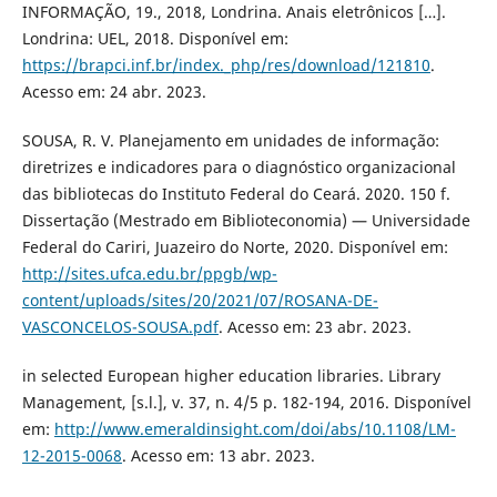
INFORMAÇÃO, 19., 2018, Londrina. Anais eletrônicos […].
Londrina: UEL, 2018. Disponível em:
https://brapci.inf.br/index._php/res/download/121810
.
Acesso em: 24 abr. 2023.
SOUSA, R. V. Planejamento em unidades de informação:
diretrizes e indicadores para o diagnóstico organizacional
das bibliotecas do Instituto Federal do Ceará. 2020. 150 f.
Dissertação (Mestrado em Biblioteconomia) — Universidade
Federal do Cariri, Juazeiro do Norte, 2020. Disponível em:
http://sites.ufca.edu.br/ppgb/wp-
content/uploads/sites/20/2021/07/ROSANA-DE-
VASCONCELOS-SOUSA.pdf
. Acesso em: 23 abr. 2023.
in selected European higher education libraries. Library
Management, [s.l.], v. 37, n. 4/5 p. 182-194, 2016. Disponível
em:
http://www.emeraldinsight.com/doi/abs/10.1108/LM-
12-2015-0068
. Acesso em: 13 abr. 2023.