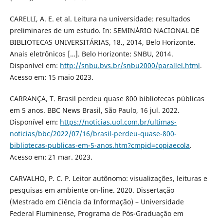
CARELLI, A. E. et al. Leitura na universidade: resultados
preliminares de um estudo. In: SEMINÁRIO NACIONAL DE
BIBLIOTECAS UNIVERSITÁRIAS, 18., 2014, Belo Horizonte.
Anais eletrônicos […]. Belo Horizonte: SNBU, 2014.
Disponível em:
http://snbu.bvs.br/snbu2000/parallel.html
.
Acesso em: 15 maio 2023.
CARRANÇA, T. Brasil perdeu quase 800 bibliotecas públicas
em 5 anos. BBC News Brasil, São Paulo, 16 jul. 2022.
Disponível em:
https://noticias.uol.com.br/ultimas-
noticias/bbc/2022/07/16/brasil-perdeu-quase-800-
bibliotecas-publicas-em-5-anos.htm?cmpid=copiaecola
.
Acesso em: 21 mar. 2023.
CARVALHO, P. C. P. Leitor autônomo: visualizações, leituras e
pesquisas em ambiente on-line. 2020. Dissertação
(Mestrado em Ciência da Informação) – Universidade
Federal Fluminense, Programa de Pós-Graduação em