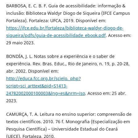
BARBOSA, E. C. B. F. Guia de acessibilidade: informação &
inclusão: Biblioteca Waldyr Diogo de Siqueira (IFCE Campus
Fortaleza). Fortaleza: UFCA, 2019. Disponível em:
https://ifce.edu.br/fortaleza/biblioteca-waldyr-diogo-de-
siqueira/pdfs/guia-de-acessibilidade_ebook.pdf
. Acesso em:
29 maio 2023.
BONDÍA, J. L. Notas sobre a experiência e o saber de
experiência. Rev. Bras. Educ., Rio de Janeiro, n. 19, p. 20-28,
abr. 2002. Disponível em:
http://educa.fcc.org.br/scielo._php?
script=sci_arttext&pid=S1413-
24782002000100003&lng=es&nrm=iso
. Acesso em: 25 abr.
2023.
CAMURÇA, T. A. Leitura no ensino superior: compreensão de
textos científicos. 2010. 76 f. Monografia (Especialização em
Pesquisa Científica) – Universidade Estadual do Ceará
(UECE), Fortaleza, 2010.