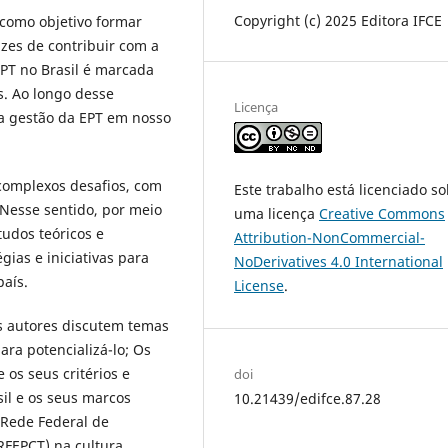
Copyright (c) 2025 Editora IFCE
 como objetivo formar
azes de contribuir com a
EPT no Brasil é marcada
s. Ao longo desse
Licença
a gestão da EPT em nosso
complexos desafios, com
Este trabalho está licenciado s
. Nesse sentido, por meio
uma licença
Creative Commons
tudos teóricos e
Attribution-NonCommercial-
gias e iniciativas para
NoDerivatives 4.0 International
país.
License
.
 os autores discutem temas
ara potencializá-lo; Os
 os seus critérios e
doi
sil e os seus marcos
10.21439/edifce.87.28
 Rede Federal de
(RFEPCT) na cultura